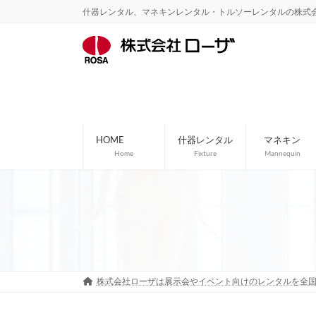
コ
ナ
什器レンタル、マネキンレンタル・トルソーレンタルの株式
ン
ビ
テ
ゲ
ン
ー
ツ
シ
へ
ョ
ス
ン
キ
に
ッ
移
プ
動
HOME
什器レンタル
マネキン
Home
Fixture
Mannequin
株式会社ローザは展示会やイベント向けのレンタルを全