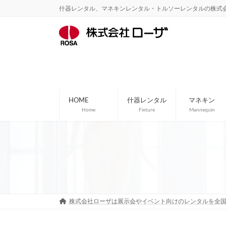
コ
ナ
什器レンタル、マネキンレンタル・トルソーレンタルの株式
ン
ビ
テ
ゲ
ン
ー
ツ
シ
へ
ョ
ス
ン
キ
に
ッ
移
プ
動
HOME
什器レンタル
マネキン
Home
Fixture
Mannequin
株式会社ローザは展示会やイベント向けのレンタルを全