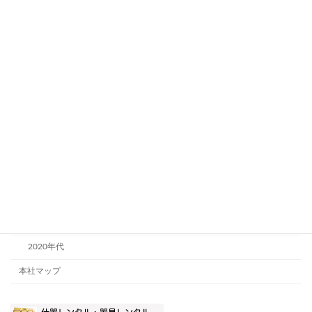
新社名の由来
新シンボルマーク
新シンボルロゴタイプ
新シンボルマークの意味
沿革
1970年代
1980年代
1990年代
2000年代
2010年代
2020年代
本社マップ