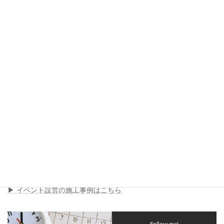
まとめ｜成功するイベント設営は発
注前の準備から始まる
イベント設営の成功は、施工当日ではなく発注前の準備段階から
始まっています。目的、会場条件、スケジュール、予算を整理し
ておくことで、設営計画の精度が高まり、トラブルの発生を防ぐ
ことができます。
まずは「何を実現したいのか」を整理し、その上で施工会社と相
談を進めることが成功への近道です。
イベント設営の施工事例を見る
▶ イベント設営の施工事例はこちら