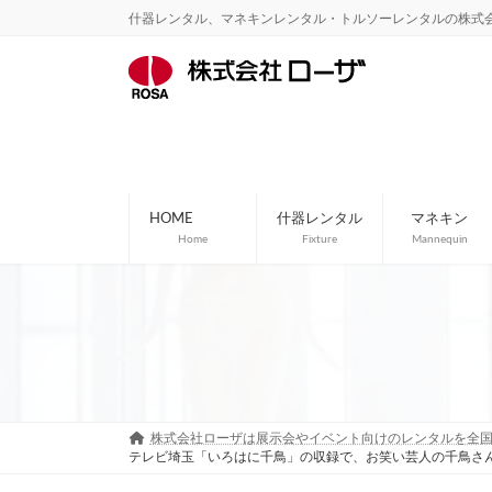
コ
ナ
什器レンタル、マネキンレンタル・トルソーレンタルの株式
ン
ビ
テ
ゲ
ン
ー
ツ
シ
へ
ョ
ス
ン
キ
に
ッ
移
プ
動
HOME
什器レンタル
マネキン
Home
Fixture
Mannequin
株式会社ローザは展示会やイベント向けのレンタルを全
テレビ埼玉「いろはに千鳥」の収録で、お笑い芸人の千鳥さん