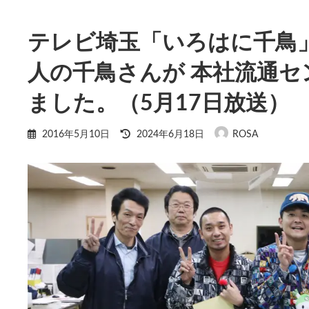
テレビ埼玉「いろはに千鳥
人の千鳥さんが 本社流通
ました。（5月17日放送）
最
2016年5月10日
2024年6月18日
ROSA
終
更
新
日
時
: