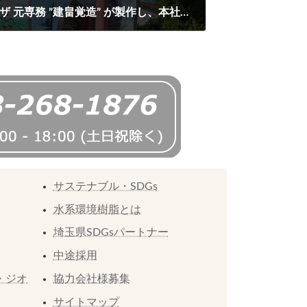
ローザ 元専務 ”建畠覚造” が製作し、本社流通センター内に設置されたオブジェが、スマートフォン向けゲームアプリ ”ポケモンGO" のジムになりました。
16年7月6日
サステナブル・SDGs
水系環境樹脂とは
埼玉県SDGsパートナー
中途採用
・ジオ
協力会社様募集
サイトマップ