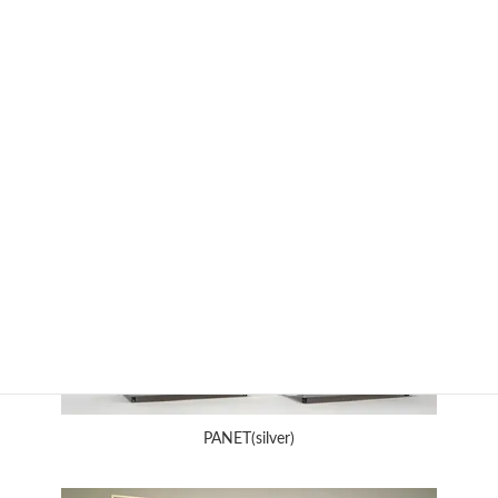
NSseries
PANET(silver)