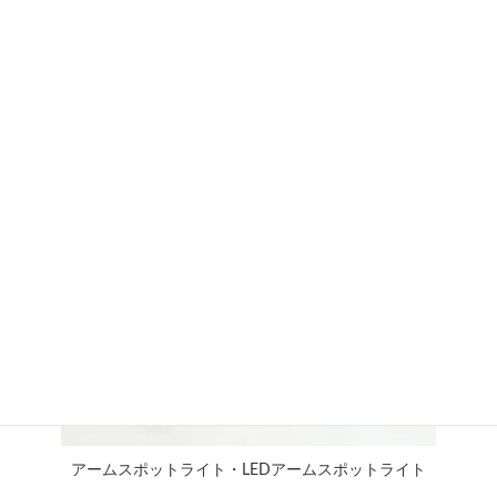
棚下照明・電材を見た人は、こちらの商品
も見ています。
アームスポットライト・LEDアームスポットライト