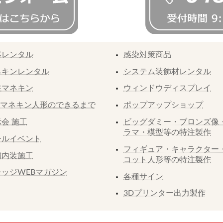
器レンタル
感染対策商品
ネキンレンタル
システム装飾材レンタル
注マネキン
ウィンドウディスプレイ
Pマネキン人形のできるまで
ポップアップショップ
会 施工
ビッグダミー・ブロンズ像
ラマ・模型等の特注製作
ールイベント
フィギュア・キャラクター
舗内装施工
コット人形等の特注製作
レッジWEBマガジン
各種サイン
3Dプリンター出力製作