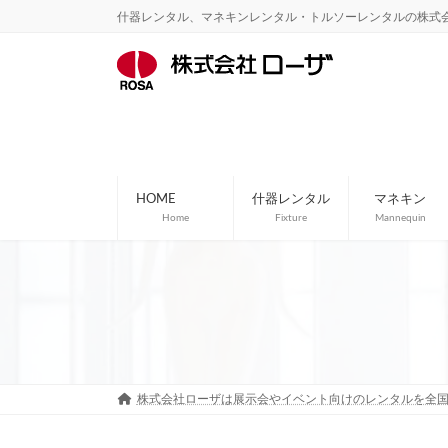
コ
ナ
什器レンタル、マネキンレンタル・トルソーレンタルの株式
ン
ビ
テ
ゲ
ン
ー
ツ
シ
へ
ョ
ス
ン
キ
に
ッ
移
プ
動
HOME
什器レンタル
マネキン
Home
Fixture
Mannequin
株式会社ローザは展示会やイベント向けのレンタルを全